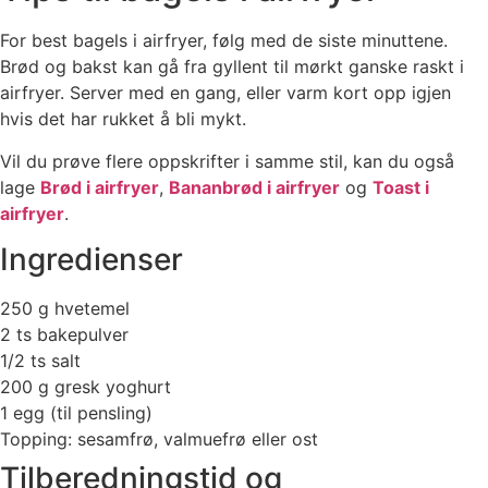
For best bagels i airfryer, følg med de siste minuttene.
Brød og bakst kan gå fra gyllent til mørkt ganske raskt i
airfryer. Server med en gang, eller varm kort opp igjen
hvis det har rukket å bli mykt.
Vil du prøve flere oppskrifter i samme stil, kan du også
lage
Brød i airfryer
,
Bananbrød i airfryer
og
Toast i
airfryer
.
Ingredienser
250 g hvetemel
2 ts bakepulver
1/2 ts salt
200 g gresk yoghurt
1 egg (til pensling)
Topping: sesamfrø, valmuefrø eller ost
Tilberedningstid og