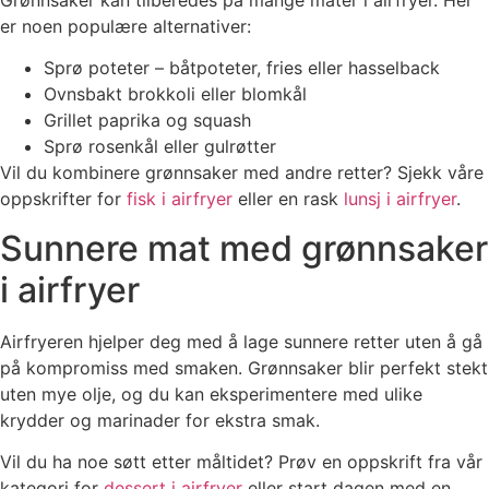
er noen populære alternativer:
Sprø poteter – båtpoteter, fries eller hasselback
Ovnsbakt brokkoli eller blomkål
Grillet paprika og squash
Sprø rosenkål eller gulrøtter
Vil du kombinere grønnsaker med andre retter? Sjekk våre
oppskrifter for
fisk i airfryer
eller en rask
lunsj i airfryer
.
Sunnere mat med grønnsaker
i airfryer
Airfryeren hjelper deg med å lage sunnere retter uten å gå
på kompromiss med smaken. Grønnsaker blir perfekt stekt
uten mye olje, og du kan eksperimentere med ulike
krydder og marinader for ekstra smak.
Vil du ha noe søtt etter måltidet? Prøv en oppskrift fra vår
kategori for
dessert i airfryer
eller start dagen med en