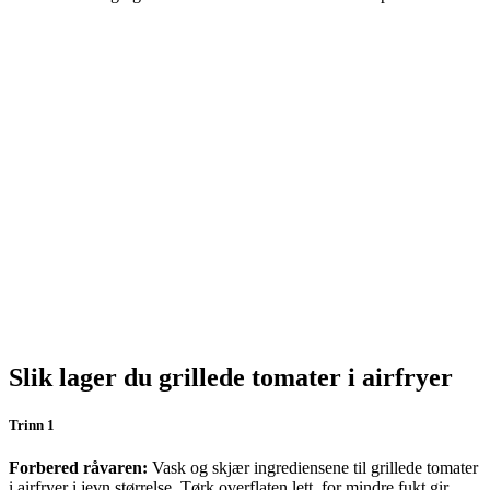
Slik lager du grillede tomater i airfryer
Trinn 1
Forbered råvaren:
Vask og skjær ingrediensene til grillede tomater
i airfryer i jevn størrelse. Tørk overflaten lett, for mindre fukt gir