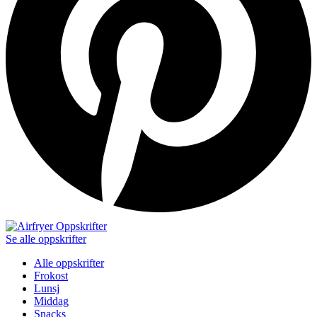
Se alle oppskrifter
Alle oppskrifter
Frokost
Lunsj
Middag
Snacks