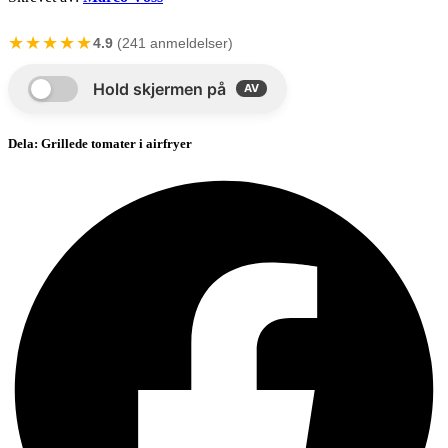
★★★★★
4.9
(241 anmeldelser)
Dela: Grillede tomater i airfryer