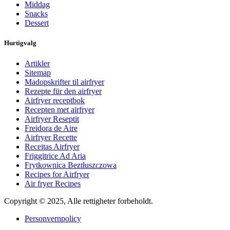
Middag
Snacks
Dessert
Hurtigvalg
Artikler
Sitemap
Madopskrifter til airfryer
Rezepte für den airfryer
Airfryer receptbok
Recepten met airfryer
Airfryer Reseptit
Freidora de Aire
Airfryer Recette
Receitas Airfryer
Friggitrice Ad Aria
Frytkownica Beztłuszczowa
Recipes for Airfryer
Air fryer Recipes
Copyright © 2025, Alle rettigheter forbeholdt.
Personvernpolicy