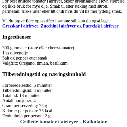
For best grillede tomater i airfryer, skjær grønnsakene i jevn størrelse
og ikke bruk for mye olje. Smak til etter steking med sitron,
parmesan, friske urter eller litt chili hvis du vil ha mer tydelig smak.
Vil du prøve flere oppskrifter i samme stil, kan du også lage
Gresskar i airfryer
,
Zucchini i airfryer
og
Purreløk i airfryer
.
Ingredienser
300 g tomater (store eller cherrytomater)
1 ss olivenolje
Salt og pepper etter smak
Valgfritt: Oregano, timian, basilikum
Tilberedningstid og næringsinnhold
Forberedelsestid: 5 minutter
Tilberedningstid: 8 minutter
Total tid: 13 minutter
Antall porsjoner: 4
Gram per servering: 75 g
Kalorier per person: 35 kcal
Fettinnhold per person: 2 g
Grillede tomater i airfryer - Kalkulator