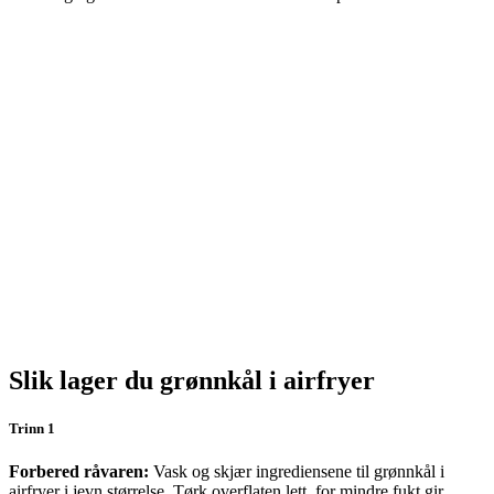
Slik lager du grønnkål i airfryer
Trinn 1
Forbered råvaren:
Vask og skjær ingrediensene til grønnkål i
airfryer i jevn størrelse. Tørk overflaten lett, for mindre fukt gir