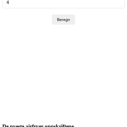
Beregn
De nyeste airfryer oppskriftene