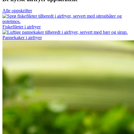
Alle oppskrifter
Fiskefileter i airfryer
Pannekaker i airfryer