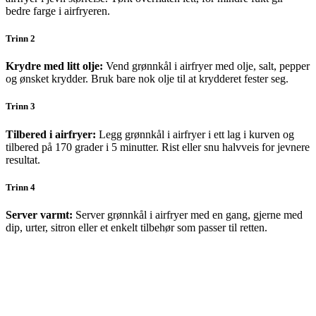
bedre farge i airfryeren.
Trinn 2
Krydre med litt olje:
Vend grønnkål i airfryer med olje, salt, pepper
og ønsket krydder. Bruk bare nok olje til at krydderet fester seg.
Trinn 3
Tilbered i airfryer:
Legg grønnkål i airfryer i ett lag i kurven og
tilbered på 170 grader i 5 minutter. Rist eller snu halvveis for jevnere
resultat.
Trinn 4
Server varmt:
Server grønnkål i airfryer med en gang, gjerne med
dip, urter, sitron eller et enkelt tilbehør som passer til retten.