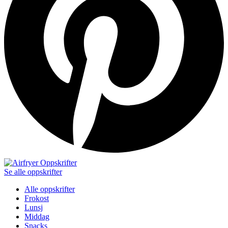
Se alle oppskrifter
Alle oppskrifter
Frokost
Lunsj
Middag
Snacks