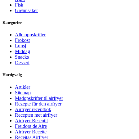
Fisk
Grønnsaker
Kategorier
Alle oppskrifter
Frokost
Lunsj
Middag
Snacks
Dessert
Hurtigvalg
Artikler
Sitemap
Madopskrifter til airfryer
Rezepte für den airfryer
Airfryer receptbok
Recepten met airfryer
Airfryer Reseptit
Freidora de Aire
Airfryer Recette
Receitas Airfryer