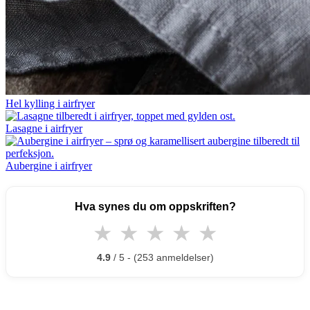
Hel kylling i airfryer
Lasagne i airfryer
Aubergine i airfryer
Hva synes du om oppskriften?
★
★
★
★
★
4.9
/ 5 - (253 anmeldelser)