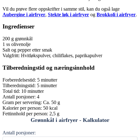
Vil du prøve flere oppskrifter i samme stil, kan du også lage
Aubergine i airfryer
,
Stekte løk i airfryer
og
Brokkoli i airfryer
.
Ingredienser
200 g grønnkål
1 ss olivenolje
Salt og pepper etter smak
Valgfritt: Hvitløkspulver, chiliflakes, paprikapulver
Tilberedningstid og næringsinnhold
Forberedelsestid: 5 minutter
Tilberedningstid: 5 minutter
Total tid: 10 minutter
Antall porsjoner: 4
Gram per servering: Ca. 50 g
Kalorier per person: 50 kcal
Fettinnhold per person: 2,5 g
Grønnkål i airfryer - Kalkulator
Antall porsjoner: