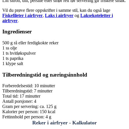
Litt sitron, dill, persille eller smør rett før servering gir friskere smak.
Vil du prøve flere oppskrifter i samme stil, kan du også lage
Fiskefileter i airfryer
,
Laks i airfryer
og
Laksekoteletter i
airfryer
.
Ingredienser
500 g rå eller ferdigkokte reker
1 ss olje
1 ts hvitløkspulver
1 ts paprika
1 klype salt
Tilberedningstid og næringsinnhold
Forberedelsestid: 10 minutter
Tilberedningstid: 7 minutter
Total tid: 17 minutter
Antall porsjoner: 4
Gram per servering: ca. 125 g
Kalorier per person: 150 kcal
Fettinnhold per person: 4 g
Reker i airfryer - Kalkulator