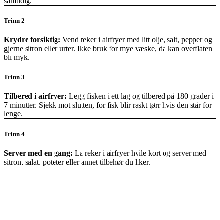
samtidig.
Trinn 2
Krydre forsiktig:
Vend reker i airfryer med litt olje, salt, pepper og
gjerne sitron eller urter. Ikke bruk for mye væske, da kan overflaten
bli myk.
Trinn 3
Tilbered i airfryer:
Legg fisken i ett lag og tilbered på 180 grader i
7 minutter. Sjekk mot slutten, for fisk blir raskt tørr hvis den står for
lenge.
Trinn 4
Server med en gang:
La reker i airfryer hvile kort og server med
sitron, salat, poteter eller annet tilbehør du liker.