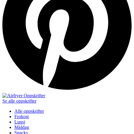
Se alle oppskrifter
Alle oppskrifter
Frokost
Lunsj
Middag
Snacks