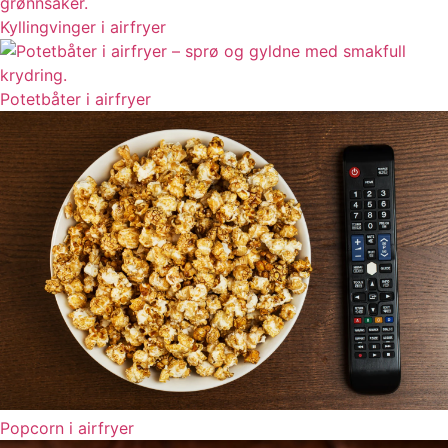
Kyllingvinger i airfryer
Potetbåter i airfryer
Popcorn i airfryer