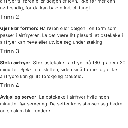
airfryer til røren eller deigen er jevn. Ikke rør mer enn
nødvendig, for da kan bakverket bli tungt.
Trinn 2
Gjør klar formen:
Ha røren eller deigen i en form som
passer i airfryeren. La det være litt plass til at ostekake i
airfryer kan heve eller utvide seg under steking.
Trinn 3
Stek i airfryer:
Stek ostekake i airfryer på 160 grader i 30
minutter. Sjekk mot slutten, siden små former og ulike
airfryere kan gi litt forskjellig steketid.
Trinn 4
Avkjøl og server:
La ostekake i airfryer hvile noen
minutter før servering. Da setter konsistensen seg bedre,
og smaken blir rundere.