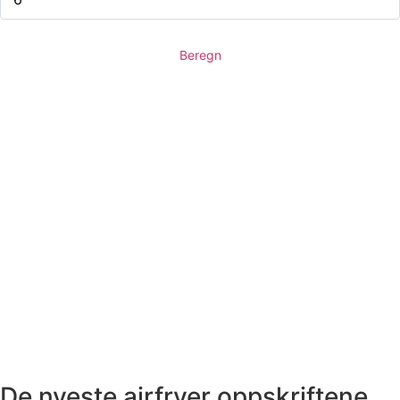
Beregn
De nyeste airfryer oppskriftene